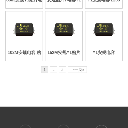
容 AC400V 安规认
470J/AC400V免费
厂家供应贴片式Y
证齐全
拿样
电容
102M安规电容 贴
152M安规Y1贴片
Y1安规电容
片式Y1电容厂家供
电容 AC400V 安规
222M/AC400V 原
应
认证齐全
厂原装
1
2
3
下一页»