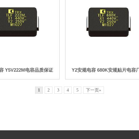
容 Y5V222M电容品质保证
Y2安规电容 680K安规贴片电容
1
2
3
4
5
下一页»