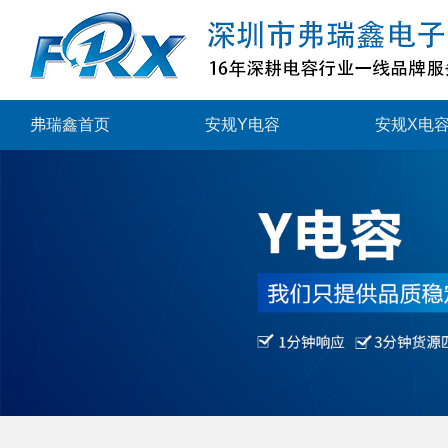
弗瑞鑫首页
安规Y电容
安规X电