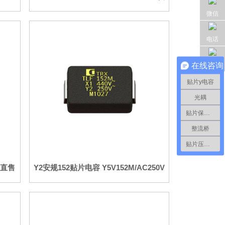
微信
电话
在线咨询
邮箱
贴片y电容
光耦
贴片保险丝
整流桥
贴片压敏电阻
家直售
Y2安规152贴片电容 Y5V152M/AC250V